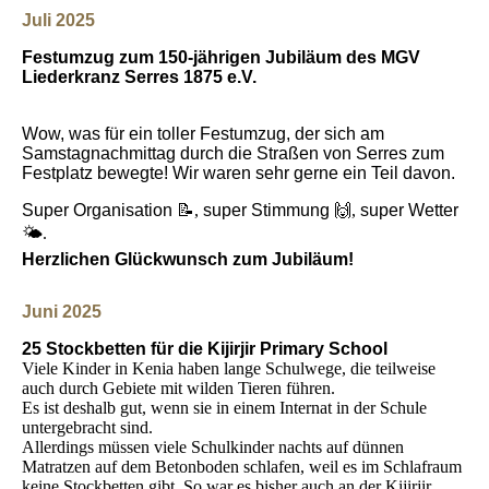
Juli 2025
Festumzug zum 150-jährigen Jubiläum des MGV
Liederkranz Serres 1875 e.V.
Wow, was für ein toller Festumzug, der sich am
Samstagnachmittag durch die Straßen von Serres zum
Festplatz bewegte! Wir waren sehr gerne ein Teil davon.
Super Organisation
📝,
super Stimmung
🙌,
su
per Wetter
🌤.
Herzlichen Glückwunsch zum Jubiläum!
Juni 2025
25 Stockbetten für die Kijirjir Primary School
Viele Kinder in Kenia haben lange Schulwege, die teilweise
auch durch Gebiete mit wilden Tieren führen.
Es ist deshalb gut, wenn sie in einem Internat in der Schule
untergebracht sind.
Allerdings müssen viele Schulkinder nachts auf dünnen
Matratzen auf dem Betonboden schlafen, weil es im Schlafraum
keine Stockbetten gibt. So war es bisher auch an der Kijirjir