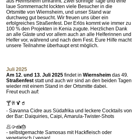
aus Heimsheim umrahmt. Zwei sonnige Tage und eine
laue Sommernacht lockten viele Besucher in die
Ortsmitte von Wiernsheim, und unser Stand war
durchweg gut besucht. Wir freuen uns über ein
erfolgreiches Straßenfest. Der Erlös kommt wie immer zu
100 % den Projekten in Kenia zugute. Herzlichen Dank
an alle Gäste und vor allem auch an alle Helferinnen und
Helfer vor, während und nach dem Fest. Eure Hilfe macht
unsere Teilnahme überhaupt erst möglich.
Juli 2025
Am 12. und 13. Juli 2025
findet in
Wiernsheim
das 49.
Straßenfest
statt und auch wir sind an den beiden Tagen
wieder mit einem Stand in der Ortsmitte dabei.
Freut euch auf:
🍸🥂🍹🥤
- Savanna Cidre aus Südafrika und leckere Cocktails von
der Bar: Daiquiries, Caipi, Amarula-Twister-Shots
🥟🥠🍰🎂
- selbstgemachte Samosas mit Hackfleisch oder
vegetarisch / vegan!