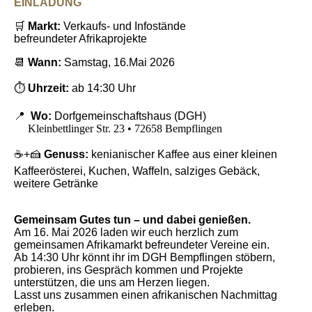
EINLADUNG
🛒
Markt:
Verkaufs- und Infostände
befreundeter Afrikaprojekte
📆
Wann:
Samstag, 16.Mai 2026
⏱️
Uhrzeit:
ab 14:30 Uhr
📍
Wo:
Dorfgemeinschaftshaus (DGH)
Kleinbettlinger Str. 23 • 72658 Bempflingen
☕️+🍰
Genuss:
kenianischer Kaffee aus einer kleinen
Kaffeerösterei, Kuchen, Waffeln, salziges Gebäck,
weitere Getränke
Gemeinsam Gutes tun – und dabei genießen.
Am 16. Mai 2026 laden wir euch herzlich zum
gemeinsamen Afrikamarkt befreundeter Vereine ein.
Ab 14:30 Uhr könnt ihr im DGH Bempflingen stöbern,
probieren, ins Gespräch kommen und Projekte
unterstützen, die uns am Herzen liegen.
Lasst uns zusammen einen afrikanischen Nachmittag
erleben.