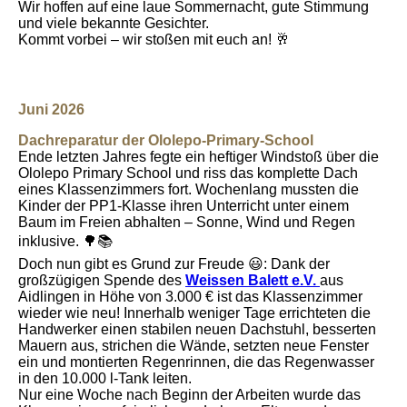
Wir hoffen auf eine laue Sommernacht, gute Stimmung
und viele bekannte Gesichter.
Kommt vorbei – wir stoßen mit euch an! 🥂
Juni 2026
Dachreparatur der Ololepo-Primary-S
choo
l
Ende letzten Jahres fegte ein heftiger Windstoß über die
Ololepo Primary School und riss das komplette Dach
eines Klassenzimmers fort. Wochenlang mussten die
Kinder der PP1-Klasse ihren Unterricht unter einem
Baum im Freien abhalten – Sonne, Wind und Regen
inklusive. 🌳📚
Doch nun gibt es Grund zur Freude 😃: Dank der
großzügigen Spende des
Weissen Balett e.V.
aus
Aidlingen in Höhe von 3.000 € ist das Klassenzimmer
wieder wie neu! Innerhalb weniger Tage errichteten die
Handwerker einen stabilen neuen Dachstuhl, besserten
Mauern aus, strichen die Wände, setzten neue Fenster
ein und montierten Regenrinnen, die das Regenwasser
in den 10.000 l-Tank leiten.
Nur eine Woche nach Beginn der Arbeiten wurde das