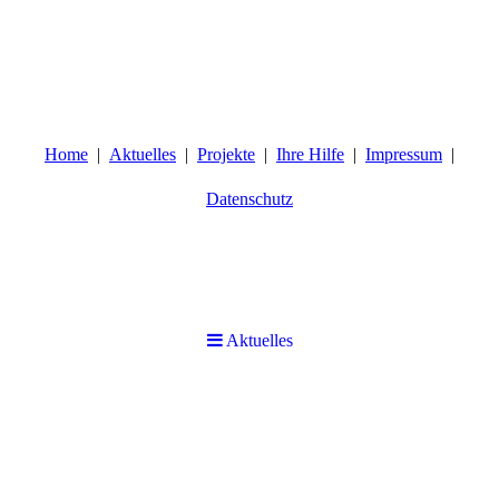
Home
Aktuelles
Projekte
Ihre Hilfe
Impressum
Datenschutz
Naretoi e.V.
Bildung ermöglicht ein selbstbestimmtes Leben!
Aktuelles